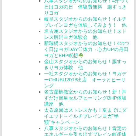
八事スタジオからのお知らせ！4がつく
日はヨガの日 体験費無料 腸すっき
りヨガ
岐阜スタジオからのお知らせ！イルチ
ブレインヨガを体験してみよう！ 他
名古屋スタジオからのお知らせ！スト
レス解消ヨガ体験会 他
新瑞橋スタジオからのお知らせ！4のつ
く日はヨガDAY♡体力・心力UPの丹田
ヨガとBHP瞑想
金山スタジオからのお知らせ！腸すっ
きりヨガ体験 他
一社スタジオからのお知らせ！ヨガデ
ーCHUBU2019出店 オーラとヒーリ
ング
名古屋楠教室からのお知らせ！新！押
すだけ簡単セルフヒーリングBHP体験
講座 他
太る原因はストレスかも！夏までにダ
イエット～イルチブレインヨガ“半
額”キャンペーン
八事スタジオからのお知らせ！肯定の
エネルギーを引き出すブレイン瞑想体