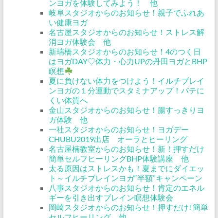
ンヨガを体験してみよう！ 他
岐阜スタジオからのお知らせ！親子でふれあ
い健康ヨガ
名古屋スタジオからのお知らせ！ストレス解
消ヨガ体験会 他
新瑞橋スタジオからのお知らせ！4のつく日
はヨガDAY♡体力・心力UPの丹田ヨガとBHP
瞑想
夏に負けない体力をつけよう！イルチブレイ
ンヨガの１分運動でスタミナアップ！バテに
くい体質へ
金山スタジオからのお知らせ！腸すっきりヨ
ガ体験 他
一社スタジオからのお知らせ！ヨガデー
CHUBU2019出店 オーラとヒーリング
名古屋楠教室からのお知らせ！新！押すだけ
簡単セルフヒーリングBHP体験講座 他
太る原因はストレスかも！夏までにダイエッ
ト～イルチブレインヨガ“半額”キャンペーン
八事スタジオからのお知らせ！肯定のエネル
ギーを引き出すブレイン瞑想体験会
岡崎スタジオからのお知らせ！押すだけ! 簡単
セルフヒーリング 他