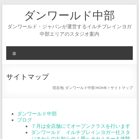
コ
ダンワールド中部
ン
テ
ン
ダンワールド・ジャパンが運営するイルチブレインヨガ
ツ
中部エリアのスタジオ案内
へ
ス
キ
メ
ッ
ニ
プ
ュ
ー
サイトマップ
現在地:
ダンワールド中部 HOME
>
サイトマップ
ダンワールド中部
ブログ
７月は全店舗にてオープンクラスを行います
ダンワールド イルチブレインヨガ一社スタ
ジオからのお知らせ！腸へそセミナー＆体験