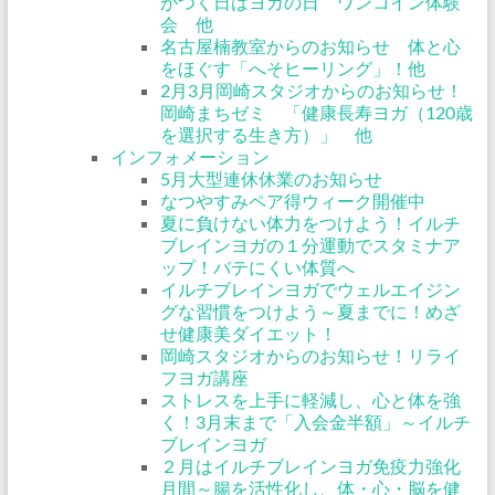
がつく日はヨガの日 ワンコイン体験
会 他
名古屋楠教室からのお知らせ 体と心
をほぐす「へそヒーリング」！他
2月3月岡崎スタジオからのお知らせ！
岡崎まちゼミ 「健康長寿ヨガ（120歳
を選択する生き方）」 他
インフォメーション
5月大型連休休業のお知らせ
なつやすみペア得ウィーク開催中
夏に負けない体力をつけよう！イルチ
ブレインヨガの１分運動でスタミナア
ップ！バテにくい体質へ
イルチブレインヨガでウェルエイジン
グな習慣をつけよう～夏までに！めざ
せ健康美ダイエット！
岡崎スタジオからのお知らせ！リライ
フヨガ講座
ストレスを上手に軽減し、心と体を強
く！3月末まで「入会金半額」～イルチ
ブレインヨガ
２月はイルチブレインヨガ免疫力強化
月間～腸を活性化し、体・心・脳を健