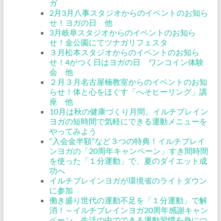
ガ
2月3月八事スタジオからのイベントのお知ら
せ！ヨガの日 他
3月岐阜スタジオからのイベントのお知ら
せ！金公園にてツナガリフェスタ
３月松本スタジオからのイベントのお知ら
せ！4がつく日はヨガの日 ワンコイン体験
会 他
２月３月名古屋楠教室からのイベントのお知
らせ！体と心をほぐす「へそヒーリング」講
座 他
10月は秋の健康づくり月間。イルチブレイン
ヨガの短時間で気軽にできる運動メニューを
やってみよう
“入会金半額”など３つの特典！イルチブレイ
ンヨガの「20周年キャンペーン」すき間時間
を使った「１分運動」で、夏のダイエット成
功へ
イルチブレインヨガが環境省のライトダウン
に参加
働き盛り世代の運動不足を「１分運動」で解
消！～イルチブレインヨガ20周年感謝キャン
ペーン 生活の中でできる運動習慣を身につ