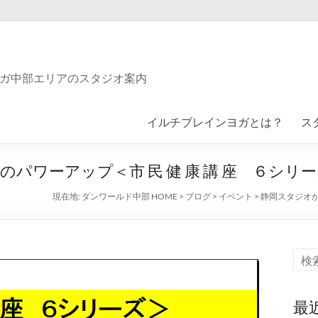
ガ中部エリアのスタジオ案内
イルチブレインヨガとは？
ス
パワーアップ＜市 民 健 康 講 座 ６シリ
現在地:
ダンワールド中部 HOME
>
ブログ
>
イベント
>
静岡スタジオか
最