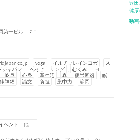
豊田
健康
動画
富士岡第一ビル ２F
ldjapan.co.jp
yoga
イルチブレインヨガ
ス
ドジャパン
へそヒーリング
むくみ
ヨ
岐阜
心身
新生活
春
疲労回復
瞑
律神経
論文
負担
集中力
静岡
イベント 他
スタジオからのお知らせ！オープンクラス 他
→