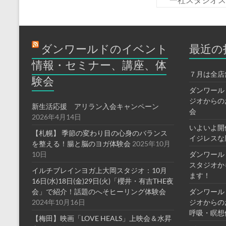
ダンワールドのイベント
最近の
情報・セミナー、講座、体
７月は全店
験会
ダンワール
ジオからの
新生活応援 アリラン入会キャンペーン
会
2026年4月14日
いよいよ開
【札幌】 季節の変わり目の心身のバランス
イジレスな
を整える！腸と脳のヨガ体験会
2025年10月
10日
ダンワール
スタジオか
イルチブレインヨガ上大岡スタジオ：10月
ます！
16日(水)18日(金)29日(火)「櫻井・有吉THE夜
会」で紹介！話題のへそヒーリング体験会
ダンワール
2024年10月16日
ジオからの
呼吸・瞑想
【梅田】映画「LOVE HEALS」上映会＆水昇