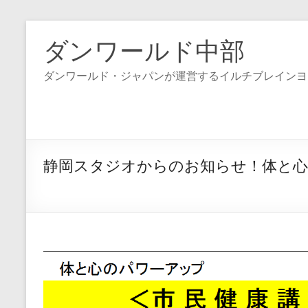
コ
ン
ダンワールド中部
テ
ン
ダンワールド・ジャパンが運営するイルチブレインヨ
ツ
へ
ス
キ
ッ
プ
静岡スタジオからのお知らせ！体と心の