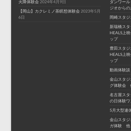
火降体験会
2024年4月9日
ダンワール
ジオからの
【岡山】カクレミノ茶瞑想体験会
2023年5月
6日
岡崎スタジ
新瑞橋スタ
HEALS
ップ
豊田スタジ
HEALS
ップ
動画体験談
金山スタジ
グ体験会 
名古屋スタ
の日体験ワ
5月大型連
金山スタジ
ガ体験 他