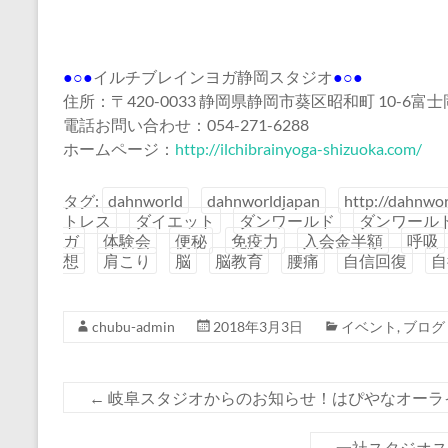
●○●
イルチブレインヨガ静岡スタジオ
●○●
住所：〒420-0033 静岡県静岡市葵区昭和町 10-6
電話お問い合わせ：054-271-6288
ホームページ：
http://ilchibrainyoga-shizuoka.com/
タグ:
dahnworld
dahnworldjapan
http://dahnwor
トレス
ダイエット
ダンワールド
ダンワール
ガ
体験会
便秘
免疫力
入会金半額
呼吸
想
肩こり
脳
脳教育
腰痛
自信回復
自
chubu-admin
2018年3月3日
イベント
,
ブログ
←
岐阜スタジオからのお知らせ！はぴやなオーラ
一社スタジオ