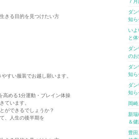
７月
ダン
生きる目的を見つけたい方
知ら
いよ
）
と体
ダン
のお
ダン
知ら
きやすい服装でお越し願います。
ダン
知ら
を高める1分運動・ブレイン体操
きています。
岡崎
とができるでしょうか？
新瑞
て、人生の後半期を
＆健
豊田