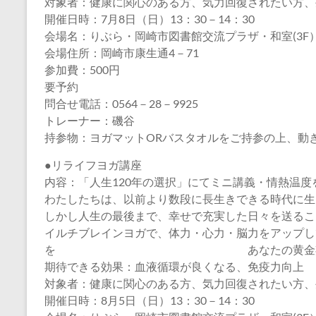
対象者：健康に関心のある方、気力回復されたい方、
開催日時：7月8日（日）13：30－14：30
会場名：りぶら・岡崎市図書館交流プラザ・和室(3F
会場住所：岡崎市康生通4－71
参加費：500円
要予約
問合せ電話：0564－28－9925
トレーナー：磯谷
持参物：ヨガマットORバスタオルをご持参の上、動
●リライフヨガ講座
内容：「人生120年の選択」にてミニ講義・情熱温度
わたしたちは、以前より数段に長生きできる時代に生
しかし人生の最後まで、幸せで充実した日々を送るこ
イルチブレインヨガで、体力・心力・脳力をアップし
を あなたの黄金期にして
期待できる効果：血液循環が良くなる、免疫力向上
対象者：健康に関心のある方、気力回復されたい方、
開催日時：8月5日（日）13：30－14：30