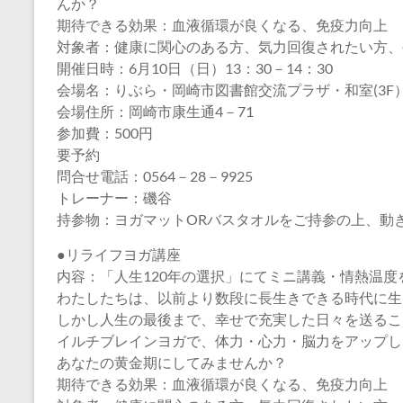
んか？
期待できる効果：血液循環が良くなる、免疫力向上
対象者：健康に関心のある方、気力回復されたい方、
開催日時：6月10日（日）13：30－14：30
会場名：りぶら・岡崎市図書館交流プラザ・和室(3F
会場住所：岡崎市康生通4－71
参加費：500円
要予約
問合せ電話：0564－28－9925
トレーナー：磯谷
持参物：ヨガマットORバスタオルをご持参の上、動
●リライフヨガ講座
内容：「人生120年の選択」にてミニ講義・情熱温度
わたしたちは、以前より数段に長生きできる時代に生
しかし人生の最後まで、幸せで充実した日々を送るこ
イルチブレインヨガで、体力・心力・脳力をアップし
あなたの黄金期にしてみませんか？
期待できる効果：血液循環が良くなる、免疫力向上