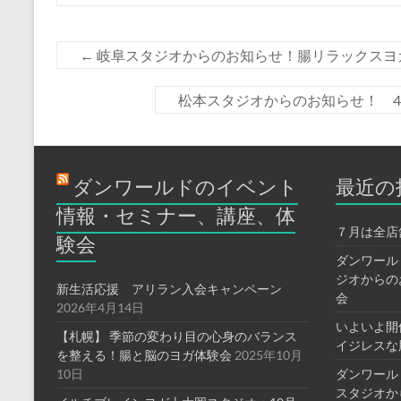
←
岐阜スタジオからのお知らせ！腸リラックスヨ
松本スタジオからのお知らせ！ 
ダンワールドのイベント
最近の
情報・セミナー、講座、体
７月は全店
験会
ダンワール
ジオからの
新生活応援 アリラン入会キャンペーン
会
2026年4月14日
いよいよ開
【札幌】 季節の変わり目の心身のバランス
イジレスな
を整える！腸と脳のヨガ体験会
2025年10月
10日
ダンワール
スタジオか