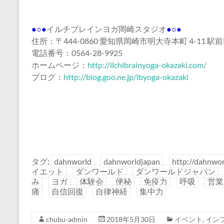
●○●
イルチブレインヨガ岡崎スタジオ
●○●
住所：〒444-0860 愛知県岡崎市明大寺本町 4-11 駅前
電話番号：0564-28-9925
ホームページ：
http://ilchibrainyoga-okazaki.com/
ブログ：
http://blog.goo.ne.jp/ibyoga-okazaki
タグ:
dahnworld
dahnworldjapan
http://dahnwor
イエット
ダンワールド
ダンワールドジャパン
み
ヨガ
体験会
便秘
免疫力
呼吸
営業
痛
自信回復
自律神経
集中力
chubu-admin
2018年5月30日
イベント
,
イン