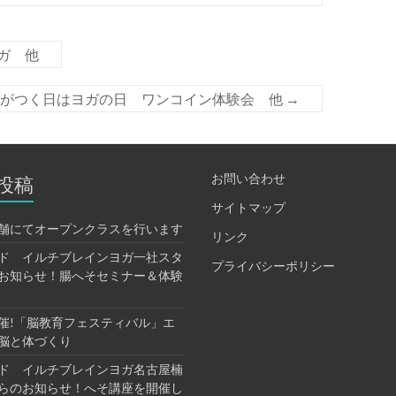
ガ 他
4がつく日はヨガの日 ワンコイン体験会 他
→
お問い合わせ
投稿
サイトマップ
舗にてオープンクラスを行います
リンク
ド イルチブレインヨガ一社スタ
プライバシーポリシー
お知らせ！腸へそセミナー＆体験
催!「脳教育フェスティバル」エ
脳と体づくり
ド イルチブレインヨガ名古屋楠
らのお知らせ！へそ講座を開催し