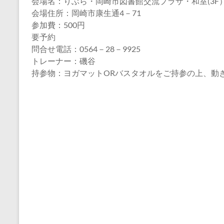
会場名：りぶら・岡崎市図書館交流プラザ・和室(3F
会場住所：岡崎市康生通4－71
参加費：500円
要予約
問合せ電話：0564－28－9925
トレーナー：磯谷
持参物：ヨガマットORバスタオルをご持参の上、動