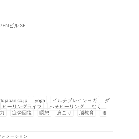
PENビル 3F
ldjapan.co.jp
yoga
イルチブレインヨガ
ダ
ヒーリングライフ
へそヒーリング
むく
力
疲労回復
瞑想
肩こり
脳教育
腰
フォメーション