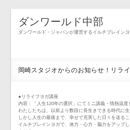
コ
ン
ダンワールド中部
テ
ン
ダンワールド・ジャパンが運営するイルチブレインヨ
ツ
へ
ス
キ
ッ
プ
岡崎スタジオからのお知らせ！リラ
●リライフヨガ講座
内容：「人生120年の選択」にてミニ講義・情熱温度
わたしたちは、以前より数段に長生きできる時代に生
しかし人生の最後まで、幸せで充実した日々を送るこ
イルチブレインヨガで、体力・心力・脳力をアップし