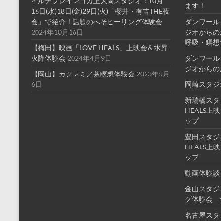
イルチブレインヨガ上大岡スタジオ：10月
ます！
16日(水)18日(金)29日(火)「櫻井・有吉THE夜
会」で紹介！話題のへそヒーリング体験会
ダンワール
2024年10月16日
ジオからの
呼吸・瞑想
【梅田】映画「LOVE HEALS」上映会＆水昇
火降体験会
2024年4月9日
ダンワール
ジオからの
【岡山】カクレミノ茶瞑想体験会
2023年5月
6日
岡崎スタジ
新瑞橋スタ
HEALS
ップ
豊田スタジ
HEALS
ップ
動画体験談
金山スタジ
グ体験会 
名古屋スタ