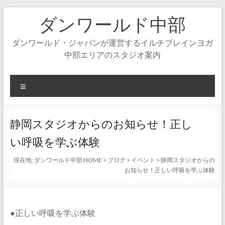
コ
ダンワールド中部
ン
テ
ン
ダンワールド・ジャパンが運営するイルチブレインヨガ
ツ
中部エリアのスタジオ案内
へ
ス
キ
メ
ッ
ニ
プ
ュ
ー
静岡スタジオからのお知らせ！正し
い呼吸を学ぶ体験
現在地:
ダンワールド中部 HOME
>
ブログ
>
イベント
>
静岡スタジオからの
お知らせ！正しい呼吸を学ぶ体験
●正しい呼吸を学ぶ体験