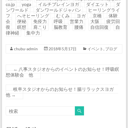
co.jp
yoga
イルチブレインヨガ
ダイエット
ダ
ンワールド
ダンワールドジャパン
ヒーリングライ
フ
へそヒーリング
むくみ
ヨガ
京橋
体験
会
便秘
免疫力
呼吸
営業力
大阪
疲労回
復
瞑想
肩こり
脳教育
腰痛
自信回復
自
律神経
集中力
chubu-admin
2018年5月17日
イベント
,
ブログ
←
八事スタジオからのイベントのお知らせ！呼吸瞑
想体験会 他
岐阜スタジオからのお知らせ！腸リラックスヨガ
他
→