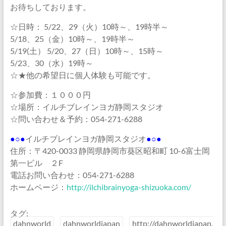
お待ちしております。
☆日時： 5/22、29（火）10時～、19時半～
5/18、25（金）10時～、19時半～
5/19(土） 5/20、27（日）10時～、15時～
5/23、30（水）19時～
☆★他の希望日に個人体験も可能です。
☆参加費：１０００円
☆場所：イルチブレインヨガ静岡スタジオ
☆問い合わせ＆予約：054-271-6288
●○●
イルチブレインヨガ静岡スタジオ
●○●
住所：〒420-0033 静岡県静岡市葵区昭和町 10-6富士岡
第一ビル ２F
電話お問い合わせ：054-271-6288
ホームページ：
http://ilchibrainyoga-shizuoka.com/
タグ:
dahnworld
dahnworldjapan
http://dahnworldjapan.