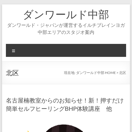
コ
ダンワールド中部
ン
テ
ン
ダンワールド・ジャパンが運営するイルチブレインヨガ
ツ
中部エリアのスタジオ案内
へ
ス
キ
メ
ッ
ニ
プ
ュ
ー
北区
現在地:
ダンワールド中部 HOME
>
北区
名古屋楠教室からのお知らせ！新！押すだけ
簡単セルフヒーリングBHP体験講座 他