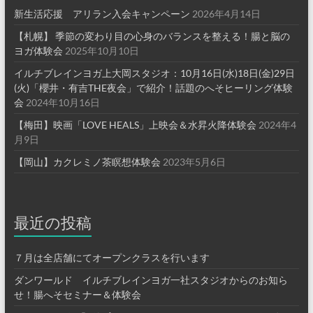
新生活応援 アリラン入会キャンペーン
2026年4月14日
【札幌】 季節の変わり目の心身のバランスを整える！腸と脳の
ヨガ体験会
2025年10月10日
イルチブレインヨガ上大岡スタジオ：10月16日(水)18日(金)29日
(火)「櫻井・有吉THE夜会」で紹介！話題のへそヒーリング体験
会
2024年10月16日
【梅田】映画「LOVE HEALS」上映会＆水昇火降体験会
2024年4
月9日
【岡山】カクレミノ茶瞑想体験会
2023年5月6日
最近の投稿
７月は全店舗にてオープンクラスを行います
ダンワールド イルチブレインヨガ一社スタジオからのお知ら
せ！腸へそセミナー＆体験会