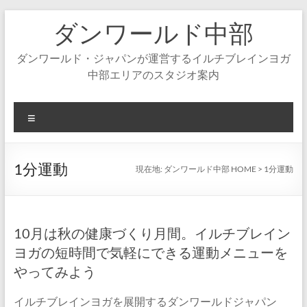
コ
ダンワールド中部
ン
テ
ン
ダンワールド・ジャパンが運営するイルチブレインヨガ
ツ
中部エリアのスタジオ案内
へ
ス
キ
メ
ッ
ニ
プ
ュ
ー
1分運動
現在地:
ダンワールド中部 HOME
>
1分運動
10月は秋の健康づくり月間。イルチブレイン
ヨガの短時間で気軽にできる運動メニューを
やってみよう
イルチブレインヨガを展開するダンワールドジャパン