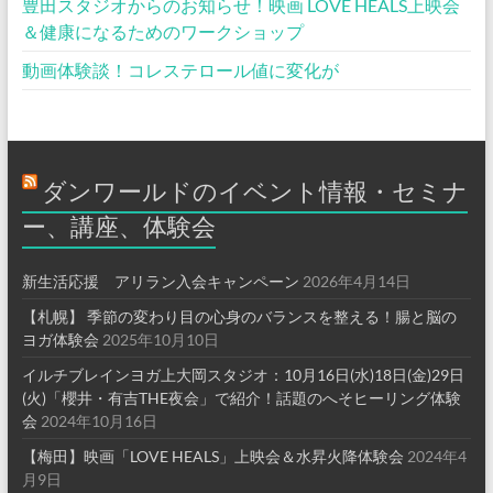
豊田スタジオからのお知らせ！映画 LOVE HEALS上映会
＆健康になるためのワークショップ
動画体験談！コレステロール値に変化が
ダンワールドのイベント情報・セミナ
ー、講座、体験会
新生活応援 アリラン入会キャンペーン
2026年4月14日
【札幌】 季節の変わり目の心身のバランスを整える！腸と脳の
ヨガ体験会
2025年10月10日
イルチブレインヨガ上大岡スタジオ：10月16日(水)18日(金)29日
(火)「櫻井・有吉THE夜会」で紹介！話題のへそヒーリング体験
会
2024年10月16日
【梅田】映画「LOVE HEALS」上映会＆水昇火降体験会
2024年4
月9日