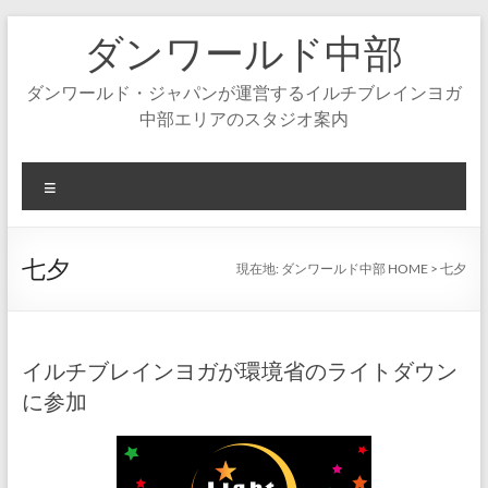
コ
ダンワールド中部
ン
テ
ン
ダンワールド・ジャパンが運営するイルチブレインヨガ
ツ
中部エリアのスタジオ案内
へ
ス
キ
メ
ッ
ニ
プ
ュ
ー
七夕
現在地:
ダンワールド中部 HOME
>
七夕
イルチブレインヨガが環境省のライトダウン
に参加